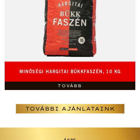
MINŐSÉGI HARGITAI BÜKKFASZÉN, 10 KG
TOVÁBB
TOVÁBBI AJÁNLATAINK