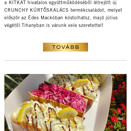
a KITKAT hivatalos együttműködéséből létrejött új
CRUNCHY KÜRTŐSKALÁCS termékcsaládot, melyet
először az Édes Mackóban kóstolhatsz, majd július
végétől Tihanyban is várunk vele szeretettel!
TOVÁBB