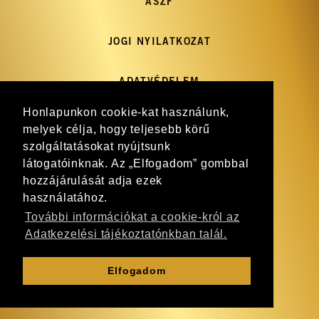
ÁSZF
JOGI NYILATKOZAT
ADATVÉDELEM
Honlapunkon cookie-kat használunk,
IMPRESSZUM
melyek célja, hogy teljesebb körű
szolgáltatásokat nyújtsunk
látogatóinknak. Az „Elfogadom” gombbal
GY.I.K.
hozzájárulását adja ezek
használatához.
HÍRLEVÉL
További információkat a cookie-król az
Adatkezelési tájékoztatónkban talál.
WEBSHOP
Elfogadom
KAPCSOLAT