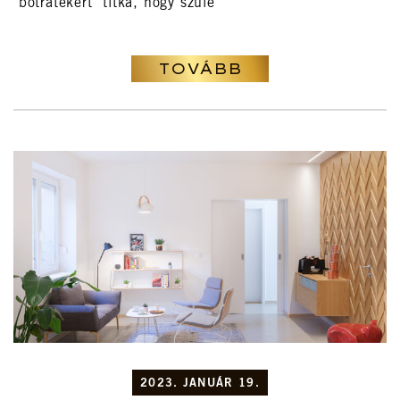
"botratekert" titka, hogy szüle
TOVÁBB
2023. JANUÁR 19.