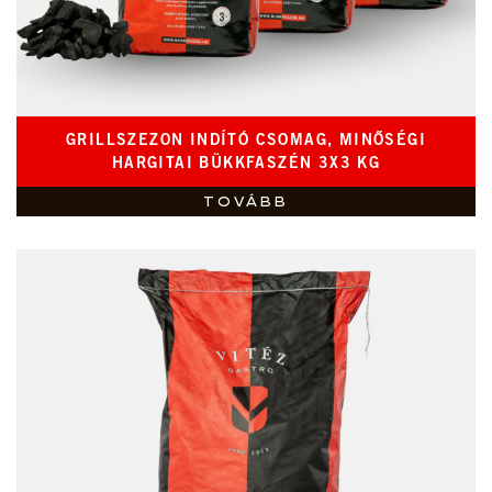
GRILLSZEZON INDÍTÓ CSOMAG, MINŐSÉGI
HARGITAI BÜKKFASZÉN 3X3 KG
TOVÁBB