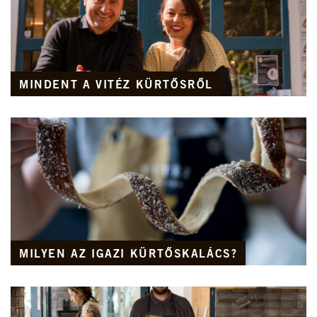
MINDENT A VITÉZ KÜRTŐSRŐL
MILYEN AZ IGAZI KÜRTŐSKALÁCS?