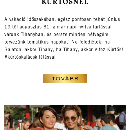
KÜRTŐSNÉL
A vakáció időszakában, egész pontosan tehát június
19-től augusztus 31-ig már napi nyitva tartással
várunk Tihanyban, és persze minden hétvégére
tervezünk tematikus napokat! Ne feledjétek: ha
Balaton, akkor Tihany, ha Tihany, akkor Vitéz Kürtős!
#kürtőskalácskilátással
TOVÁBB