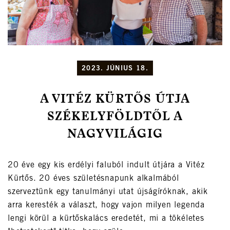
2023. JÚNIUS 18.
A VITÉZ KÜRTŐS ÚTJA
SZÉKELYFÖLDTŐL A
NAGYVILÁGIG
20 éve egy kis erdélyi faluból indult útjára a Vitéz
Kürtős. 20 éves születésnapunk alkalmából
szerveztünk egy tanulmányi utat újságíróknak, akik
arra keresték a választ, hogy vajon milyen legenda
lengi körül a kürtőskalács eredetét, mi a tökéletes