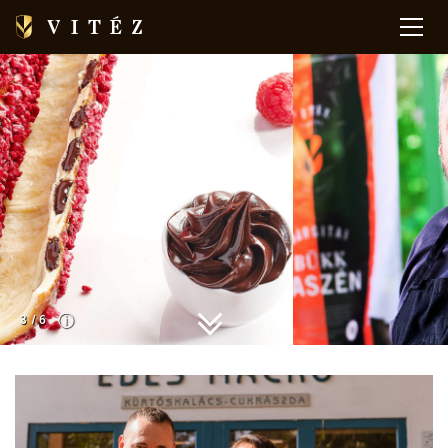
ⓘ
3
/
6