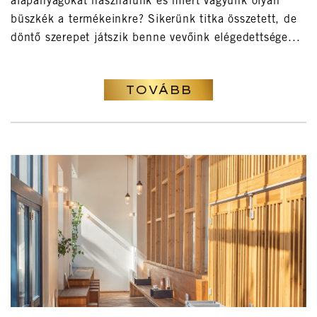
alapanyagokat használunk és miért vagyunk olyan
büszkék a termékeinkre? Sikerünk titka összetett, de
döntő szerepet játszik benne vevőink elégedettsége...
TOVÁBB