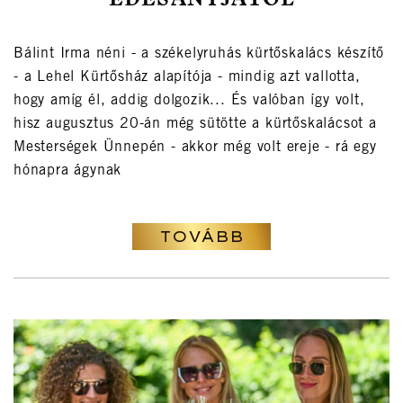
"ÉDESANYJÁTÓL"
Bálint Irma néni - a székelyruhás kürtőskalács készítő
- a Lehel Kürtősház alapítója - mindig azt vallotta,
hogy amíg él, addig dolgozik... És valóban így volt,
hisz augusztus 20-án még sütötte a kürtőskalácsot a
Mesterségek Ünnepén - akkor még volt ereje - rá egy
hónapra ágynak
TOVÁBB